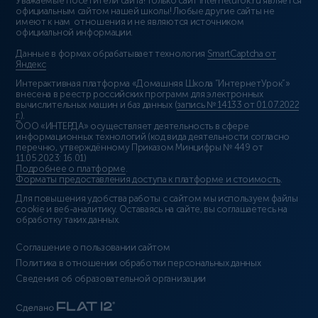
Уважаемые посетители сайта! Только сайт interneturok.ru является
официальным сайтом нашей школы! Любые другие сайты не
имеют к нам отношения и не являются источником
официальной информации.
Данные в формах обрабатывает технология
SmartCaptcha от
Яндекс
Интерактивная платформа «Домашняя Школа “ИнтернетУрок”»
внесена в реестр российских программ для электронных
вычислительных машин и баз данных (
запись № 14133 от 01.07.2022
г.
).
ООО «ИНТЕРДА» осуществляет деятельность в сфере
информационных технологий (код вида деятельности согласно
перечню, утверждённому Приказом Минцифры № 449 от
11.05.2023: 16.01)
Подробнее о платформе
.
Форматы предоставления доступа к платформе и стоимость
.
Для повышения удобства работы с сайтом мы используем файлы
cookie и веб-аналитику. Оставаясь на сайте, вы соглашаетесь на
обработку таких данных.
Соглашение о пользовании сайтом
Политика в отношении обработки персональных данных
Сведения об образовательной организации