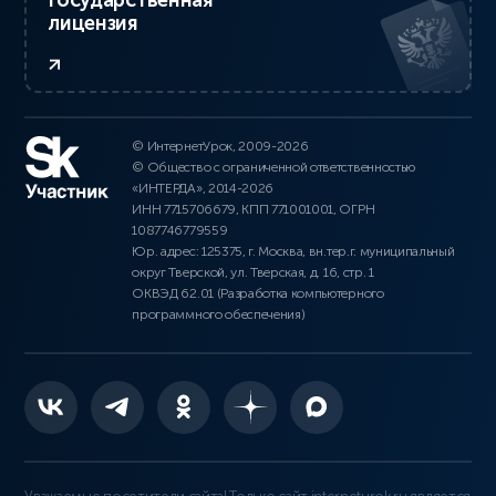
Государственная
лицензия
© ИнтернетУрок, 2009-2026
© Общество с ограниченной ответственностью
«ИНТЕРДА», 2014-2026
ИНН 7715706679, КПП 771001001, ОГРН
1087746779559
Юр. адрес: 125375, г. Москва, вн.тер.г. муниципальный
округ Тверской, ул. Тверская, д. 16, стр. 1
ОКВЭД 62.01 (Разработка компьютерного
программного обеспечения)