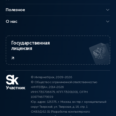
Полезное
О нас
Государственная
лицензия
© ИнтернетУрок, 2009-2026
© Общество с ограниченной ответственностью
«ИНТЕРДА», 2014-2026
ИНН 7715706679, КПП 771001001, ОГРН
1087746779559
Юр. адрес: 125375, г. Москва, вн.тер.г. муниципальный
округ Тверской, ул. Тверская, д. 16, стр. 1
ОКВЭД 62.01 (Разработка компьютерного