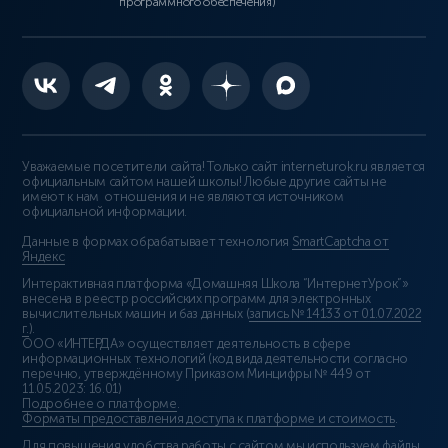
программного обеспечения)
Уважаемые посетители сайта! Только сайт interneturok.ru является
официальным сайтом нашей школы! Любые другие сайты не
имеют к нам отношения и не являются источником
официальной информации.
Данные в формах обрабатывает технология
SmartCaptcha от
Яндекс
Интерактивная платформа «Домашняя Школа “ИнтернетУрок”»
внесена в реестр российских программ для электронных
вычислительных машин и баз данных (
запись № 14133 от 01.07.2022
г.
).
ООО «ИНТЕРДА» осуществляет деятельность в сфере
информационных технологий (код вида деятельности согласно
перечню, утверждённому Приказом Минцифры № 449 от
11.05.2023: 16.01)
Подробнее о платформе
.
Форматы предоставления доступа к платформе и стоимость
.
Для повышения удобства работы с сайтом мы используем файлы