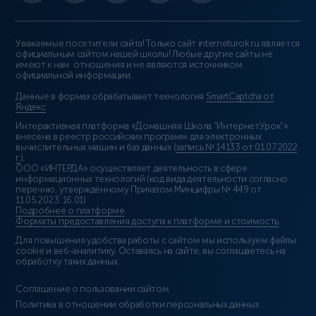
Уважаемые посетители сайта! Только сайт interneturok.ru является
официальным сайтом нашей школы! Любые другие сайты не
имеют к нам отношения и не являются источником
официальной информации.
Данные в формах обрабатывает технология
SmartCaptcha от
Яндекс
Интерактивная платформа «Домашняя Школа “ИнтернетУрок”»
внесена в реестр российских программ для электронных
вычислительных машин и баз данных (
запись № 14133 от 01.07.2022
г.
).
ООО «ИНТЕРДА» осуществляет деятельность в сфере
информационных технологий (код вида деятельности согласно
перечню, утверждённому Приказом Минцифры № 449 от
11.05.2023: 16.01)
Подробнее о платформе
.
Форматы предоставления доступа к платформе и стоимость
.
Для повышения удобства работы с сайтом мы используем файлы
cookie и веб-аналитику. Оставаясь на сайте, вы соглашаетесь на
обработку таких данных.
Соглашение о пользовании сайтом
Политика в отношении обработки персональных данных