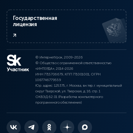
Государственная
лицензия
© ИнтернетУрок, 2009-2026
© Общество с ограниченной ответственностью
«ИНТЕРДА», 2014-2026
ИНН 7715706679, КПП 771001001, ОГРН
1087746779559
Юр. адрес: 125375, г. Москва, вн.тер.г. муниципальный
округ Тверской, ул. Тверская, д. 16, стр. 1
ОКВЭД 62.01 (Разработка компьютерного
программного обеспечения)