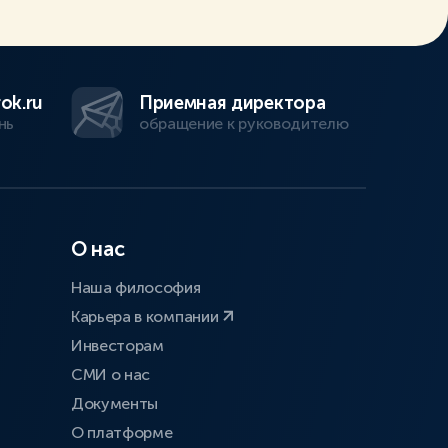
ok.ru
Приемная директора
нь
обращение к руководителю
О нас
Наша философия
Карьера в компании
Инвесторам
СМИ о нас
Документы
О платформе