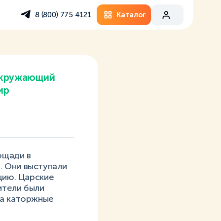
Каталог
8 (800) 775 4121
кружающий
ир
ощади в
. Они выступали
цию. Царские
ители были
на каторжные