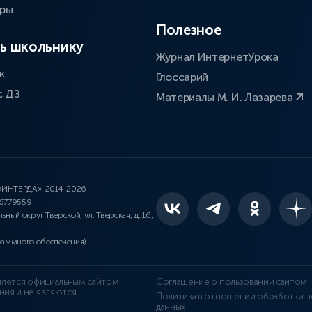
оры
Полезное
ь школьнику
Журнал ИнтернетУрока
к
Глоссарий
с ДЗ
Материалы М. И. Лазарева
 «ИНТЕРДА», 2014-2026
46779559
льный округ Тверской, ул. Тверская, д. 16,
раммного обеспечения)
является официальным сайтом
Соглашение о пользовании сайтом
ния и не являются
Политика в отношении обработки п
данных