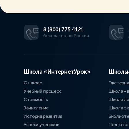
8 (800) 775 4121
бесплатно по России
Школа «ИнтернетУрок»
Школьн
О школе
Экстерн
Учебный процесс
Школа • 
Стоимость
Школа л
Зачисление
Школа эк
История развития
Библиоте
Успехи учеников
Подготов