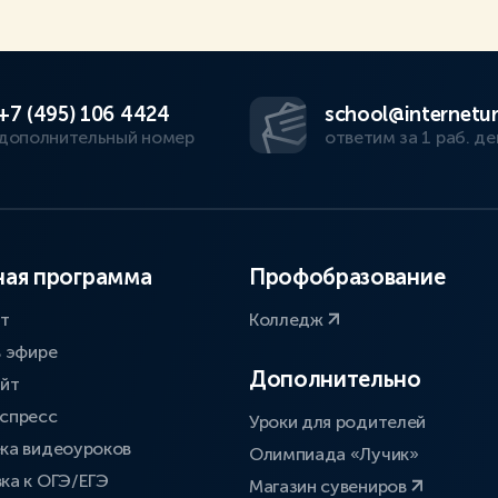
+7 (495) 106 4424
school@internetur
дополнительный номер
ответим за 1 раб. де
ая программа
Профобразование
ат
Колледж
в эфире
Дополнительно
айт
спресс
Уроки для родителей
ка видеоуроков
Олимпиада «Лучик»
ка к ОГЭ/ЕГЭ
Магазин сувениров