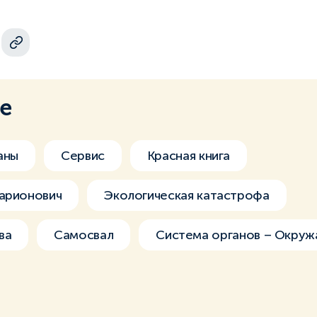
ме
аны
Сервис
Красная книга
ларионович
Экологическая катастрофа
ва
Самосвал
Система органов – Окру