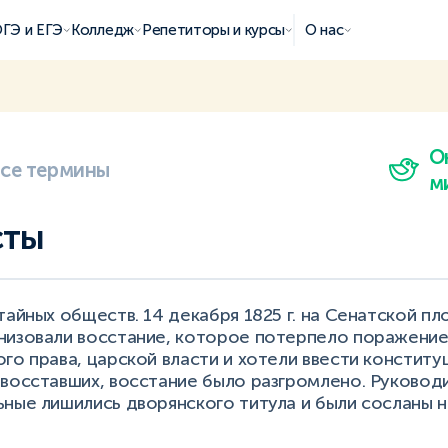
ГЭ и ЕГЭ
Колледж
Репетиторы и курсы
О нас
О
все термины
м
сты
тайных обществ. 14 декабря 1825 г. на Сенатской пл
низовали восстание, которое потерпело поражение
го права, царской власти и хотели ввести конститу
 восставших, восстание было разгромлено. Руковод
ьные лишились дворянского титула и были сосланы 