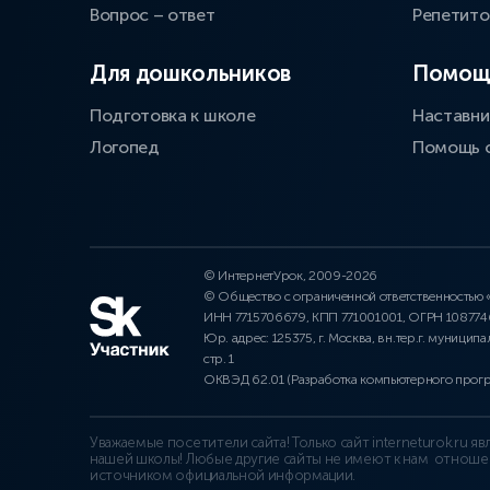
Вопрос – ответ
Репетит
Для дошкольников
Помощ
Подготовка к школе
Наставни
Логопед
Помощь 
© ИнтернетУрок, 2009-2026
© Общество с ограниченной ответственностью
ИНН 7715706679, КПП 771001001, ОГРН 10877
Юр. адрес: 125375, г. Москва, вн.тер.г. муниципа
стр. 1
ОКВЭД 62.01 (Разработка компьютерного прог
Уважаемые посетители сайта! Только сайт interneturok.ru 
нашей школы! Любые другие сайты не имеют к нам отноше
источником официальной информации.