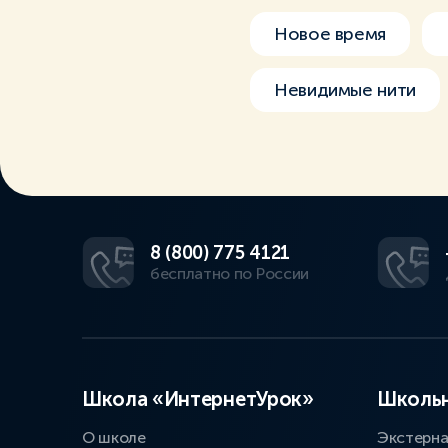
Новое время
Невидимые нити
8 (800) 775 4121
бесплатно по России
Школа «ИнтернетУрок»
Школьн
О школе
Экстерн