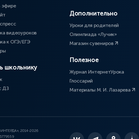
в эфире
Дополнительно
айт
спресс
Уроки для родителей
ка видеоуроков
Олимпиада «Лучик»
ка к ОГЭ/ЕГЭ
Магазин сувениров
оры
Полезное
ь школьнику
Журнал ИнтернетУрока
к
Глоссарий
с ДЗ
Материалы М. И. Лазарева
 «ИНТЕРДА», 2014-2026
46779559