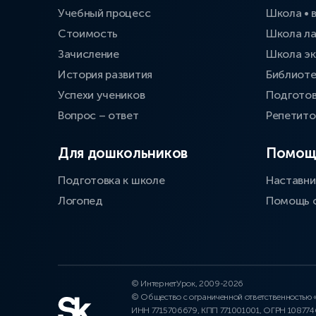
Учебный процесс
Школа • 
Стоимость
Школа л
Зачисление
Школа эк
История развития
Библиоте
Успехи учеников
Подготов
Вопрос – ответ
Репетит
Для дошкольников
Помощ
Подготовка к школе
Наставни
Логопед
Помощь 
© ИнтернетУрок, 2009-2026
© Общество с ограниченной ответственностью
ИНН 7715706679, КПП 771001001, ОГРН 10877