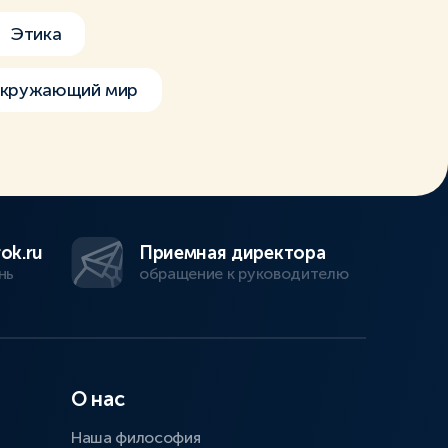
Этика
Окружающий мир
ok.ru
Приемная директора
нь
обращение к руководителю
О нас
Наша философия