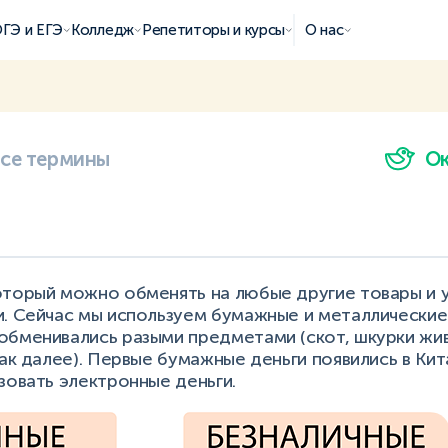
ГЭ и ЕГЭ
Колледж
Репетиторы и курсы
О нас
все термины
О
оторый можно обменять на любые другие товары и у
и. Сейчас мы используем бумажные и металлические 
обменивались разыми предметами (скот, шкурки жив
так далее). Первые бумажные деньги появились в Ки
зовать электронные деньги.