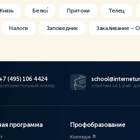
Князь
Белки́
Притоки
Телец
Налоги
Заповедник
Закаливание – 
+7 (495) 106 4424
school@internetur
дополнительный номер
ответим за 1 раб. де
ая программа
Профобразование
ат
Колледж