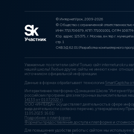
© ИнтернетУрок, 2009-2026
© Общество с ограниченной ответственностью
ИНН 7715706679, КПП 771001001, ОГРН 10877
Юр. адрес: 125375, г. Москва, вн.тер.г. муниципа
стр. 1
ОКВЭД 62.01 (Разработка компьютерного прог
Уважаемые посетители сайта! Только сайт interneturok.ru 
нашей школы! Любые другие сайты не имеют к нам отноше
источником официальной информации.
Данные в формах обрабатывает технология
SmartCaptcha о
Интерактивная платформа «Домашняя Школа “ИнтернетУрок
российских программ для электронных вычислительных маши
14133 от 01.07.2022 г.
).
ООО «ИНТЕРДА» осуществляет деятельность в сфере инфо
вида деятельности согласно перечню, утверждённому При
11.05.2023: 16.01)
Подробнее о платформе
.
Форматы предоставления доступа к платформе и стоимост
Для повышения удобства работы с сайтом мы используем ф