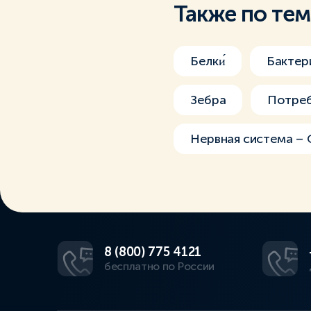
Также по те
Белки́
Бактер
Зебра
Потре
Нервная система –
8 (800) 775 4121
бесплатно по России