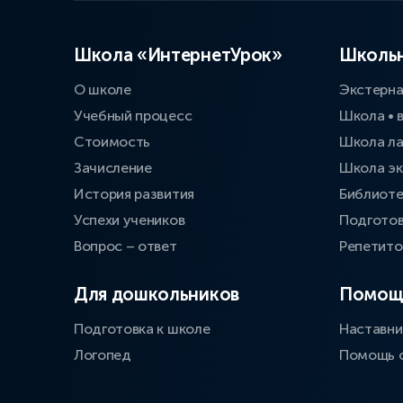
Школа «ИнтернетУрок»
Школьн
О школе
Экстерн
Учебный процесс
Школа • 
Стоимость
Школа л
Зачисление
Школа эк
История развития
Библиоте
Успехи учеников
Подготов
Вопрос – ответ
Репетит
Для дошкольников
Помощ
Подготовка к школе
Наставни
Логопед
Помощь 