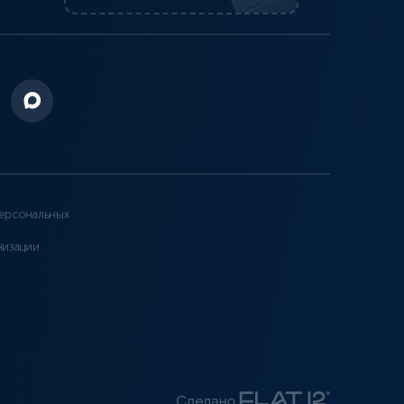
ерсональных
низации