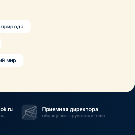
 природа
ий мир
ok.ru
Приемная директора
нь
обращение к руководителю