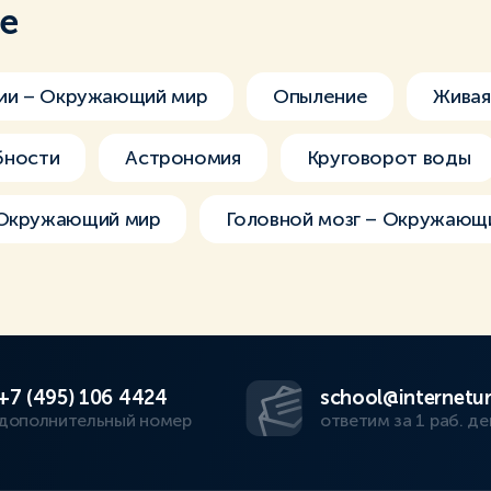
ме
ии – Окружающий мир
Опыление
Живая
бности
Астрономия
Круговорот воды
 Окружающий мир
Головной мозг – Окружающ
+7 (495) 106 4424
school@internetur
дополнительный номер
ответим за 1 раб. де