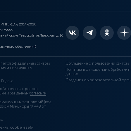
 «ИНТЕРДА», 2014-2026
46779559
льный округ Тверской, ул. Тверская, д. 16,
раммного обеспечения)
является официальным сайтом
Соглашение о пользовании сайтом
ния и не являются
Политика в отношении обработки п
данных
Сведения об образовательной орга
т Яндекс
”» внесена в реестр
н и баз данных (
запись №
рмационных технологий (код
казом Минцифры № 449 от
ь
.
айлы cookie и веб-