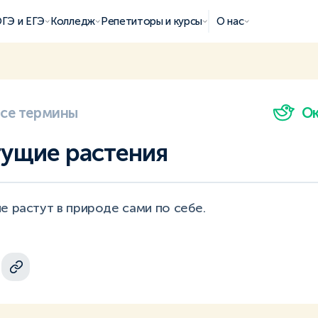
ГЭ и ЕГЭ
Колледж
Репетиторы и курсы
О нас
все термины
О
ущие растения
е растут в природе сами по себе.