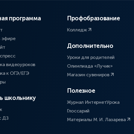
ая программа
Профобразование
ат
Колледж
в эфире
Дополнительно
айт
спресс
Уроки для родителей
ка видеоуроков
Олимпиада «Лучик»
ка к ОГЭ/ЕГЭ
Магазин сувениров
оры
Полезное
ь школьнику
Журнал ИнтернетУрока
к
Глоссарий
с ДЗ
Материалы М. И. Лазарева