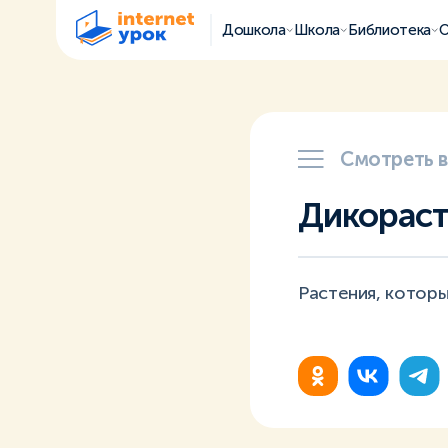
Дошкола
Школа
Библиотека
О
Смотреть 
Дикораст
Растения, которы