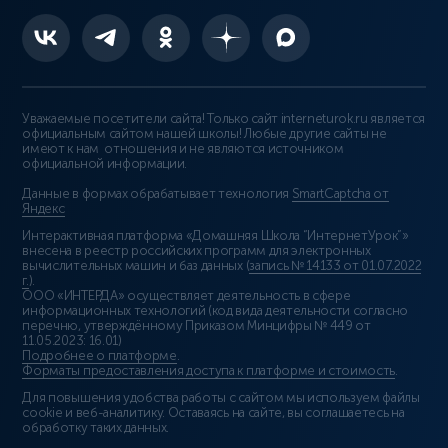
Уважаемые посетители сайта! Только сайт interneturok.ru является
официальным сайтом нашей школы! Любые другие сайты не
имеют к нам отношения и не являются источником
официальной информации.
Данные в формах обрабатывает технология
SmartCaptcha от
Яндекс
Интерактивная платформа «Домашняя Школа “ИнтернетУрок”»
внесена в реестр российских программ для электронных
вычислительных машин и баз данных (
запись № 14133 от 01.07.2022
г.
).
ООО «ИНТЕРДА» осуществляет деятельность в сфере
информационных технологий (код вида деятельности согласно
перечню, утверждённому Приказом Минцифры № 449 от
11.05.2023: 16.01)
Подробнее о платформе
.
Форматы предоставления доступа к платформе и стоимость
.
Для повышения удобства работы с сайтом мы используем файлы
cookie и веб-аналитику. Оставаясь на сайте, вы соглашаетесь на
обработку таких данных.