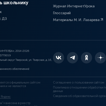
ь школьнику
Журнал ИнтернетУрока
к
Глоссарий
с ДЗ
Материалы М. И. Лазарева
 «ИНТЕРДА», 2014-2026
46779559
льный округ Тверской, ул. Тверская, д. 16,
раммного обеспечения)
является официальным сайтом
Соглашение о пользовании сайтом
ния и не являются
Политика в отношении обработки п
данных
Сведения об образовательной орга
т Яндекс
”» внесена в реестр