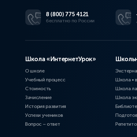
8 (800) 775 4121
бесплатно по России
Школа «ИнтернетУрок»
Школьн
О школе
Экстерн
Учебный процесс
Школа • 
Стоимость
Школа л
Зачисление
Школа эк
История развития
Библиоте
Успехи учеников
Подготов
Вопрос – ответ
Репетит