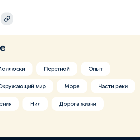
ме
Моллюски
Перегной
Опыт
 Окружающий мир
Море
Части реки
ения
Нил
Дорога жизни