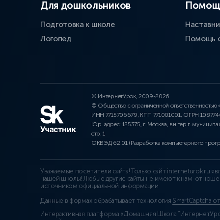
Для дошкольников
Помощ
Подготовка к школе
Наставни
Логопед
Помощь 
© ИнтернетУрок, 2009-2026
© Общество с ограниченной ответственностью
ИНН 7715706679, КПП 771001001, ОГРН 10877
Юр. адрес: 125375, г. Москва, вн.тер.г. муниципа
стр. 1
ОКВЭД 62.01 (Разработка компьютерного прог
Уважаемые посетители сайта! Только сайт interneturok.ru 
нашей школы! Любые другие сайты не имеют к нам отноше
источником официальной информации.
Данные в формах обрабатывает технология
SmartCaptcha о
Интерактивная платформа «Домашняя Школа “ИнтернетУрок