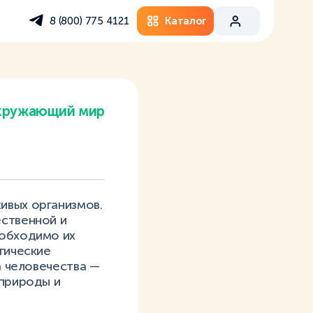
Каталог
8 (800) 775 4121
кружающий мир
ивых организмов.
ественной и
еобходимо их
гические
а человечества —
 природы и