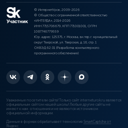
© ИнтернетУрок, 2009-2026
© Общество с ограниченной ответственностью
«ИНТЕРДА», 2014-2026
ИНН 7715706679, КПП 771001001, ОГРН
1087746779559
Юр. адрес: 125375, г. Москва, вн.тер.г. муниципальный
округ Тверской, ул. Тверская, д. 16, стр. 1
ОКВЭД 62.01 (Разработка компьютерного
программного обеспечения)
Уважаемые посетители сайта! Только сайт interneturok.ru является
официальным сайтом нашей школы! Любые другие сайты не
имеют к нам отношения и не являются источником
официальной информации.
Данные в формах обрабатывает технология
SmartCaptcha от
Яндекс