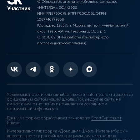
© Общество с ограниченной ответственностью
«ИНТЕРДА», 2014-2026
ИНН 7715706679, КПП 771001001, ОГРН
1087746779559
Юр. адрес: 125375, г. Москва, вн.тер.г. муниципальный
округ Тверской, ул. Тверская, д. 16, стр. 1
ОКВЭД 62.01 (Разработка компьютерного
программного обеспечения)
Уважаемые посетители сайта! Только сайт interneturok.ru является
официальным сайтом нашей школы! Любые другие сайты не
имеют к нам отношения и не являются источником
официальной информации.
Данные в формах обрабатывает технология
SmartCaptcha от
Яндекс
Интерактивная платформа «Домашняя Школа “ИнтернетУрок”»
внесена в реестр российских программ для электронных