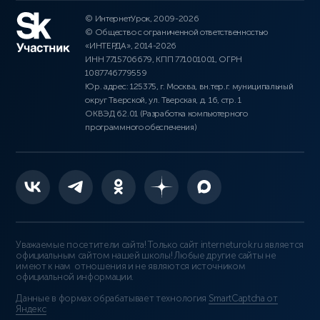
© ИнтернетУрок, 2009-2026
© Общество с ограниченной ответственностью
«ИНТЕРДА», 2014-2026
ИНН 7715706679, КПП 771001001, ОГРН
1087746779559
Юр. адрес: 125375, г. Москва, вн.тер.г. муниципальный
округ Тверской, ул. Тверская, д. 16, стр. 1
ОКВЭД 62.01 (Разработка компьютерного
программного обеспечения)
Уважаемые посетители сайта! Только сайт interneturok.ru является
официальным сайтом нашей школы! Любые другие сайты не
имеют к нам отношения и не являются источником
официальной информации.
Данные в формах обрабатывает технология
SmartCaptcha от
Яндекс