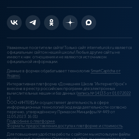
Уважаемые посетители сайта! Только сайт interneturok.ru является
официальным сайтом нашей школы! Любые другие сайты не
имеют к нам отношения и не являются источником
официальной информации.
Данные в формах обрабатывает технология
SmartCaptcha от
Яндекс
Интерактивная платформа «Домашняя Школа “ИнтернетУрок”»
внесена в реестр российских программ для электронных
вычислительных машин и баз данных (
запись № 14133 от 01.07.2022
г.
).
ООО «ИНТЕРДА» осуществляет деятельность в сфере
информационных технологий (код вида деятельности согласно
перечню, утверждённому Приказом Минцифры № 449 от
11.05.2023: 16.01)
Подробнее о платформе
.
Форматы предоставления доступа к платформе и стоимость
.
Для повышения удобства работы с сайтом мы используем файлы