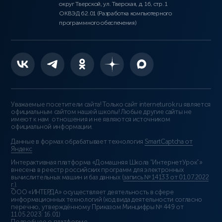
округ Тверской, ул. Тверская, д. 16, стр. 1
ОКВЭД 62.01 (Разработка компьютерного
программного обеспечения)
Уважаемые посетители сайта! Только сайт interneturok.ru является
официальным сайтом нашей школы! Любые другие сайты не
имеют к нам отношения и не являются источником
официальной информации.
Данные в формах обрабатывает технология
SmartCaptcha от
Яндекс
Интерактивная платформа «Домашняя Школа “ИнтернетУрок”»
внесена в реестр российских программ для электронных
вычислительных машин и баз данных (
запись № 14133 от 01.07.2022
г.
).
ООО «ИНТЕРДА» осуществляет деятельность в сфере
информационных технологий (код вида деятельности согласно
перечню, утверждённому Приказом Минцифры № 449 от
11.05.2023: 16.01)
Подробнее о платформе
.