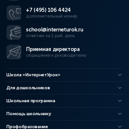
+7 (495) 106 4424
дополнительный номер
school@interneturok.ru
ответим за 1 раб. день
Приемная директора
обращение к руководителю
Школа «ИнтернетУрок»
Для дошкольников
Школьная программа
Помощь школьнику
Профобразование