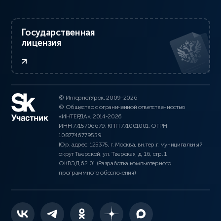
Государственная
лицензия
© ИнтернетУрок, 2009-2026
© Общество с ограниченной ответственностью
«ИНТЕРДА», 2014-2026
ИНН 7715706679, КПП 771001001, ОГРН
1087746779559
Юр. адрес: 125375, г. Москва, вн.тер.г. муниципальный
округ Тверской, ул. Тверская, д. 16, стр. 1
ОКВЭД 62.01 (Разработка компьютерного
программного обеспечения)