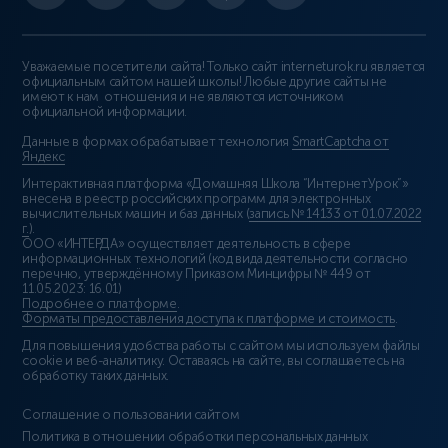
Уважаемые посетители сайта! Только сайт interneturok.ru является
официальным сайтом нашей школы! Любые другие сайты не
имеют к нам отношения и не являются источником
официальной информации.
Данные в формах обрабатывает технология
SmartCaptcha от
Яндекс
Интерактивная платформа «Домашняя Школа “ИнтернетУрок”»
внесена в реестр российских программ для электронных
вычислительных машин и баз данных (
запись № 14133 от 01.07.2022
г.
).
ООО «ИНТЕРДА» осуществляет деятельность в сфере
информационных технологий (код вида деятельности согласно
перечню, утверждённому Приказом Минцифры № 449 от
11.05.2023: 16.01)
Подробнее о платформе
.
Форматы предоставления доступа к платформе и стоимость
.
Для повышения удобства работы с сайтом мы используем файлы
cookie и веб-аналитику. Оставаясь на сайте, вы соглашаетесь на
обработку таких данных.
Соглашение о пользовании сайтом
Политика в отношении обработки персональных данных