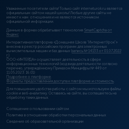
Уважаемые посетители сайта! Только сайт interneturok.ru является
официальным сайтом нашей школы! Любые другие сайты не
имеют к нам отношения и не являются источником
официальной информации.
Данные в формах обрабатывает технология
SmartCaptcha от
Яндекс
Интерактивная платформа «Домашняя Школа “ИнтернетУрок”»
внесена в реестр российских программ для электронных
вычислительных машин и баз данных (
запись № 14133 от 01.07.2022
г.
).
ООО «ИНТЕРДА» осуществляет деятельность в сфере
информационных технологий (код вида деятельности согласно
перечню, утверждённому Приказом Минцифры № 449 от
11.05.2023: 16.01)
Подробнее о платформе
.
Форматы предоставления доступа к платформе и стоимость
.
Для повышения удобства работы с сайтом мы используем файлы
cookie и веб-аналитику. Оставаясь на сайте, вы соглашаетесь на
обработку таких данных.
Соглашение о пользовании сайтом
Политика в отношении обработки персональных данных
Сведения об образовательной организации