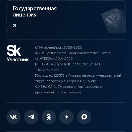
Государственная
лицензия
© ИнтернетУрок, 2009-2026
© Общество с ограниченной ответственностью
«ИНТЕРДА», 2014-2026
ИНН 7715706679, КПП 771001001, ОГРН
1087746779559
Юр. адрес: 125375, г. Москва, вн.тер.г. муниципальный
округ Тверской, ул. Тверская, д. 16, стр. 1
ОКВЭД 62.01 (Разработка компьютерного
программного обеспечения)