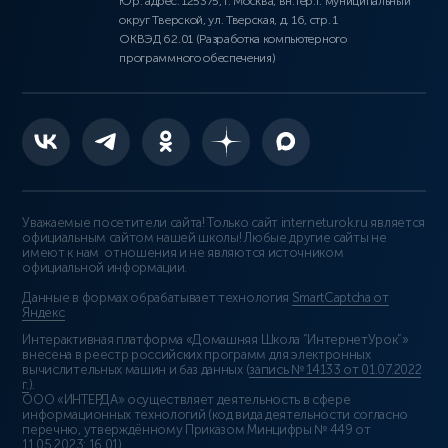
Юр. адрес: 125375, г. Москва, вн.тер.г. муниципальный
округ Тверской, ул. Тверская, д. 16, стр. 1
ОКВЭД 62.01 (Разработка компьютерного
программного обеспечения)
Уважаемые посетители сайта! Только сайт interneturok.ru является
официальным сайтом нашей школы! Любые другие сайты не
имеют к нам отношения и не являются источником
официальной информации.
Данные в формах обрабатывает технология
SmartCaptcha от
Яндекс
Интерактивная платформа «Домашняя Школа “ИнтернетУрок”»
внесена в реестр российских программ для электронных
вычислительных машин и баз данных (
запись № 14133 от 01.07.2022
г.
).
ООО «ИНТЕРДА» осуществляет деятельность в сфере
информационных технологий (код вида деятельности согласно
перечню, утверждённому Приказом Минцифры № 449 от
11.05.2023: 16.01)