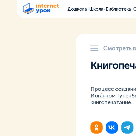
Дошкола
Школа
Библиотека
О
Смотреть 
Книгопеч
Процесс создания
Иога́нном Гутенбе
книгопечатание.