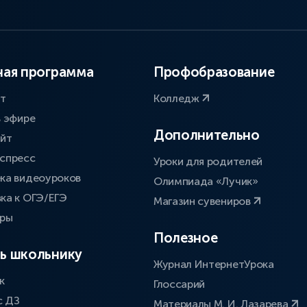
ая программа
Профобразование
ат
Колледж
в эфире
Дополнительно
айт
спресс
Уроки для родителей
ка видеоуроков
Олимпиада «Лучик»
ка к ОГЭ/ЕГЭ
Магазин сувениров
оры
Полезное
ь школьнику
Журнал ИнтернетУрока
к
Глоссарий
с ДЗ
Материалы М. И. Лазарева