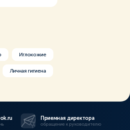
р
Иглокожие
Личная гигиена
ok.ru
Приемная директора
нь
обращение к руководителю