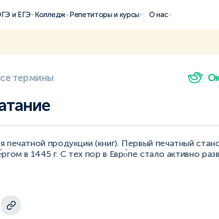
ГЭ и ЕГЭ
Колледж
Репетиторы и курсы
О нас
все термины
О
атание
 печатной продукции (книг). Первый печатный стан
́ргом в 1445 г. С тех пор в Евро́пе стало активно раз