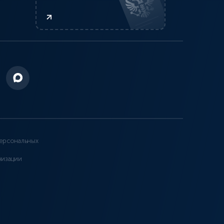
ерсональных
низации