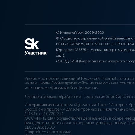
© ИнтернетУрок, 2009-2026
© Общество с ограниченной ответственностью
ИНН 7715706679, КПП 771001001, ОГРН 10877
Юр. адрес: 125375, г. Москва, вн.тер.г. муниципа
стр. 1
ОКВЭД 62.01 (Разработка компьютерного прог
Уважаемые посетители сайта! Только сайт interneturok.ru 
нашей школы! Любые другие сайты не имеют к нам отноше
источником официальной информации.
Данные в формах обрабатывает технология
SmartCaptcha о
Интерактивная платформа «Домашняя Школа “ИнтернетУрок
российских программ для электронных вычислительных маши
14133 от 01.07.2022 г.
).
ООО «ИНТЕРДА» осуществляет деятельность в сфере инфо
вида деятельности согласно перечню, утверждённому При
11.05.2023: 16.01)
Подробнее о платформе
.