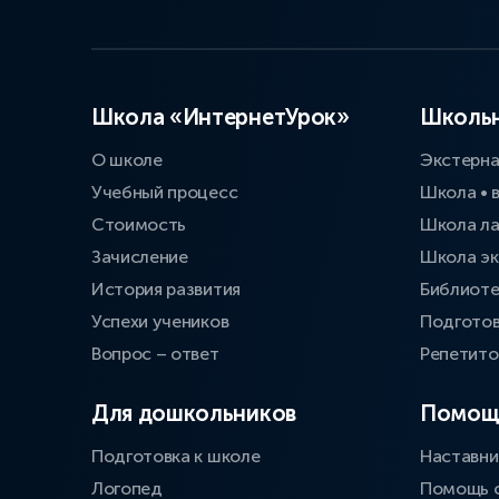
Школа «ИнтернетУрок»
Школьн
О школе
Экстерн
Учебный процесс
Школа • 
Стоимость
Школа л
Зачисление
Школа эк
История развития
Библиоте
Успехи учеников
Подготов
Вопрос – ответ
Репетит
Для дошкольников
Помощ
Подготовка к школе
Наставни
Логопед
Помощь 