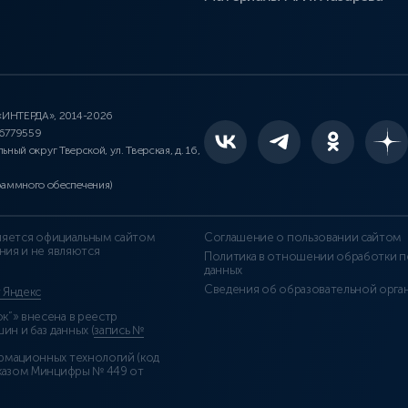
 «ИНТЕРДА», 2014-2026
46779559
льный округ Тверской, ул. Тверская, д. 16,
раммного обеспечения)
является официальным сайтом
Соглашение о пользовании сайтом
ния и не являются
Политика в отношении обработки п
данных
Сведения об образовательной орга
т Яндекс
”» внесена в реестр
н и баз данных (
запись №
рмационных технологий (код
казом Минцифры № 449 от