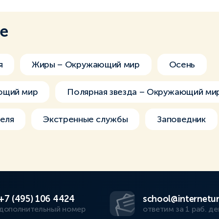
ме
я
Жиры – Окружающий мир
Осень
ющий мир
Полярная звезда – Окружающий ми
еля
Экстренные службы
Заповедник
+7 (495) 106 4424
school@internetur
дополнительный номер
ответим за 1 раб. де