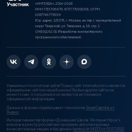
«ИНТЕРДА», 2014-2026
ИНН 7715706679, КПП 771001001, ОГРН
1087746779559
Юр. адрес: 125375, г. Москва, вн.тер.г. муниципальный
округ Тверской, ул. Тверская, д. 16, стр. 1
ОКВЭД 62.01 (Разработка компьютерного
программного обеспечения)
Уважаемые посетители сайта! Только сайт interneturok.ru является
официальным сайтом нашей школы! Любые другие сайты не
имеют к нам отношения и не являются источником
официальной информации.
Данные в формах обрабатывает технология
SmartCaptcha от
Яндекс
Интерактивная платформа «Домашняя Школа “ИнтернетУрок”»
внесена в реестр российских программ для электронных
вычислительных машин и баз данных (
запись № 14133 от 01.07.2022