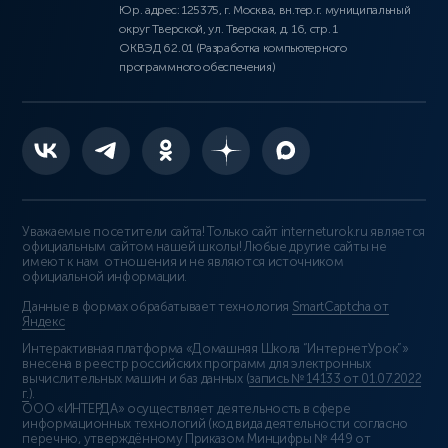
Юр. адрес: 125375, г. Москва, вн.тер.г. муниципальный
округ Тверской, ул. Тверская, д. 16, стр. 1
ОКВЭД 62.01 (Разработка компьютерного
программного обеспечения)
Уважаемые посетители сайта! Только сайт interneturok.ru является
официальным сайтом нашей школы! Любые другие сайты не
имеют к нам отношения и не являются источником
официальной информации.
Данные в формах обрабатывает технология
SmartCaptcha от
Яндекс
Интерактивная платформа «Домашняя Школа “ИнтернетУрок”»
внесена в реестр российских программ для электронных
вычислительных машин и баз данных (
запись № 14133 от 01.07.2022
г.
).
ООО «ИНТЕРДА» осуществляет деятельность в сфере
информационных технологий (код вида деятельности согласно
перечню, утверждённому Приказом Минцифры № 449 от