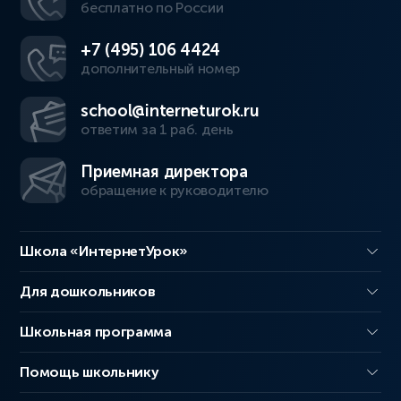
бесплатно по России
+7 (495) 106 4424
дополнительный номер
school@interneturok.ru
ответим за 1 раб. день
Приемная директора
обращение к руководителю
Школа «ИнтернетУрок»
Для дошкольников
Школьная программа
Помощь школьнику