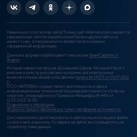
Уважаемые посетители сайта! Только сайт interneturok.ru является
официальным сайтом нашей школы! Любые другие сайты не
имеют к нам отношения и не являются источником
официальной информации.
Данные в формах обрабатывает технология
SmartCaptcha от
Яндекс
Интерактивная платформа «Домашняя Школа “ИнтернетУрок”»
внесена в реестр российских программ для электронных
вычислительных машин и баз данных (
запись № 14133 от 01.07.2022
г.
).
ООО «ИНТЕРДА» осуществляет деятельность в сфере
информационных технологий (код вида деятельности согласно
перечню, утверждённому Приказом Минцифры № 449 от
11.05.2023: 16.01)
Подробнее о платформе
.
Форматы предоставления доступа к платформе и стоимость
.
Для повышения удобства работы с сайтом мы используем файлы
cookie и веб-аналитику. Оставаясь на сайте, вы соглашаетесь на
обработку таких данных.