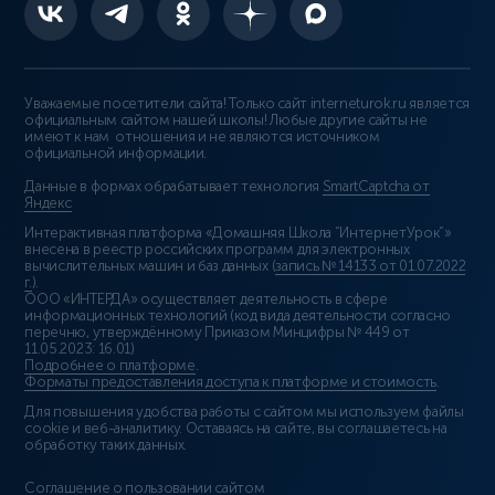
Уважаемые посетители сайта! Только сайт interneturok.ru является
официальным сайтом нашей школы! Любые другие сайты не
имеют к нам отношения и не являются источником
официальной информации.
Данные в формах обрабатывает технология
SmartCaptcha от
Яндекс
Интерактивная платформа «Домашняя Школа “ИнтернетУрок”»
внесена в реестр российских программ для электронных
вычислительных машин и баз данных (
запись № 14133 от 01.07.2022
г.
).
ООО «ИНТЕРДА» осуществляет деятельность в сфере
информационных технологий (код вида деятельности согласно
перечню, утверждённому Приказом Минцифры № 449 от
11.05.2023: 16.01)
Подробнее о платформе
.
Форматы предоставления доступа к платформе и стоимость
.
Для повышения удобства работы с сайтом мы используем файлы
cookie и веб-аналитику. Оставаясь на сайте, вы соглашаетесь на
обработку таких данных.
Соглашение о пользовании сайтом