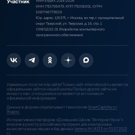
«ИНТЕРДА», 2014-2026
ИНН 7715706679, КПП 771001001, ОГРН
1087746779559
Юр. адрес: 125375, г. Москва, вн.тер.г. муниципальный
округ Тверской, ул. Тверская, д. 16, стр. 1
ОКВЭД 62.01 (Разработка компьютерного
программного обеспечения)
Уважаемые посетители сайта! Только сайт interneturok.ru является
официальным сайтом нашей школы! Любые другие сайты не
имеют к нам отношения и не являются источником
официальной информации.
Данные в формах обрабатывает технология
SmartCaptcha от
Яндекс
Интерактивная платформа «Домашняя Школа “ИнтернетУрок”»
внесена в реестр российских программ для электронных
вычислительных машин и баз данных (
запись № 14133 от 01.07.2022
г.
).