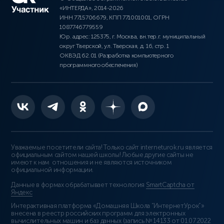
«ИНТЕРДА», 2014-2026
ИНН 7715706679, КПП 771001001, ОГРН
1087746779559
Юр. адрес: 125375, г. Москва, вн.тер.г. муниципальный
округ Тверской, ул. Тверская, д. 16, стр. 1
ОКВЭД 62.01 (Разработка компьютерного
программного обеспечения)
Уважаемые посетители сайта! Только сайт interneturok.ru является
официальным сайтом нашей школы! Любые другие сайты не
имеют к нам отношения и не являются источником
официальной информации.
Данные в формах обрабатывает технология
SmartCaptcha от
Яндекс
Интерактивная платформа «Домашняя Школа “ИнтернетУрок”»
внесена в реестр российских программ для электронных
вычислительных машин и баз данных (
запись № 14133 от 01.07.2022