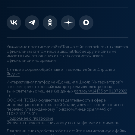
Уважаемые посетители сайта! Только сайт interneturok.ru является
официальным сайтом нашей школы! Любые другие сайты не
имеют к нам отношения и не являются источником
официальной информации.
Данные в формах обрабатывает технология
SmartCaptcha от
Яндекс
Интерактивная платформа «Домашняя Школа “ИнтернетУрок”»
внесена в реестр российских программ для электронных
вычислительных машин и баз данных (
запись № 14133 от 01.07.2022
г.
).
ООО «ИНТЕРДА» осуществляет деятельность в сфере
информационных технологий (код вида деятельности согласно
перечню, утверждённому Приказом Минцифры № 449 от
11.05.2023: 16.01)
Подробнее о платформе
.
Форматы предоставления доступа к платформе и стоимость
.
Для повышения удобства работы с сайтом мы используем файлы