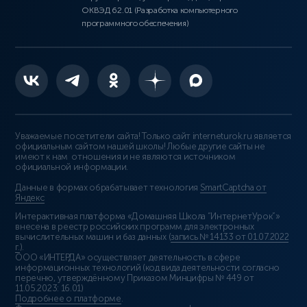
ОКВЭД 62.01 (Разработка компьютерного
программного обеспечения)
Уважаемые посетители сайта! Только сайт interneturok.ru является
официальным сайтом нашей школы! Любые другие сайты не
имеют к нам отношения и не являются источником
официальной информации.
Данные в формах обрабатывает технология
SmartCaptcha от
Яндекс
Интерактивная платформа «Домашняя Школа “ИнтернетУрок”»
внесена в реестр российских программ для электронных
вычислительных машин и баз данных (
запись № 14133 от 01.07.2022
г.
).
ООО «ИНТЕРДА» осуществляет деятельность в сфере
информационных технологий (код вида деятельности согласно
перечню, утверждённому Приказом Минцифры № 449 от
11.05.2023: 16.01)
Подробнее о платформе
.