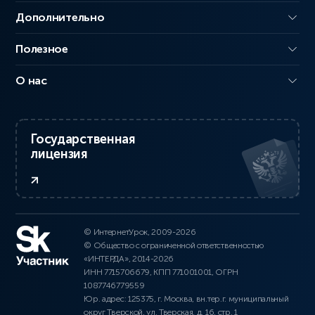
Дополнительно
Полезное
О нас
Государственная
лицензия
© ИнтернетУрок, 2009-2026
© Общество с ограниченной ответственностью
«ИНТЕРДА», 2014-2026
ИНН 7715706679, КПП 771001001, ОГРН
1087746779559
Юр. адрес: 125375, г. Москва, вн.тер.г. муниципальный
округ Тверской, ул. Тверская, д. 16, стр. 1