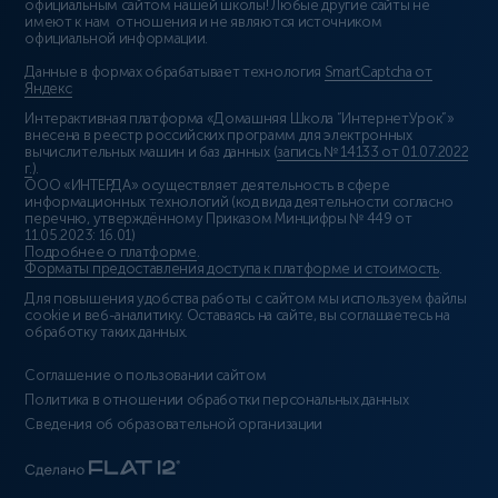
официальным сайтом нашей школы! Любые другие сайты не
имеют к нам отношения и не являются источником
официальной информации.
Данные в формах обрабатывает технология
SmartCaptcha от
Яндекс
Интерактивная платформа «Домашняя Школа “ИнтернетУрок”»
внесена в реестр российских программ для электронных
вычислительных машин и баз данных (
запись № 14133 от 01.07.2022
г.
).
ООО «ИНТЕРДА» осуществляет деятельность в сфере
информационных технологий (код вида деятельности согласно
перечню, утверждённому Приказом Минцифры № 449 от
11.05.2023: 16.01)
Подробнее о платформе
.
Форматы предоставления доступа к платформе и стоимость
.
Для повышения удобства работы с сайтом мы используем файлы
cookie и веб-аналитику. Оставаясь на сайте, вы соглашаетесь на
обработку таких данных.
Соглашение о пользовании сайтом
Политика в отношении обработки персональных данных
Сведения об образовательной организации