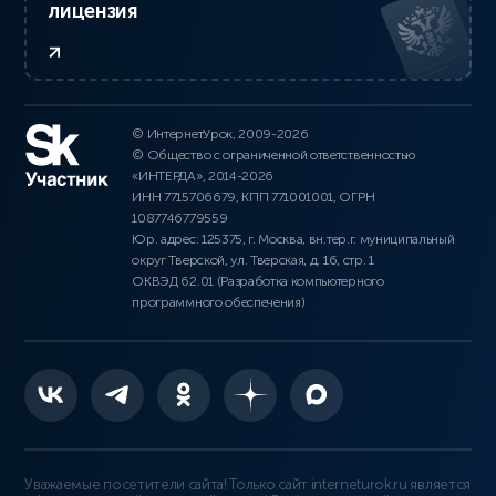
лицензия
© ИнтернетУрок, 2009-2026
© Общество с ограниченной ответственностью
«ИНТЕРДА», 2014-2026
ИНН 7715706679, КПП 771001001, ОГРН
1087746779559
Юр. адрес: 125375, г. Москва, вн.тер.г. муниципальный
округ Тверской, ул. Тверская, д. 16, стр. 1
ОКВЭД 62.01 (Разработка компьютерного
программного обеспечения)
Уважаемые посетители сайта! Только сайт interneturok.ru является