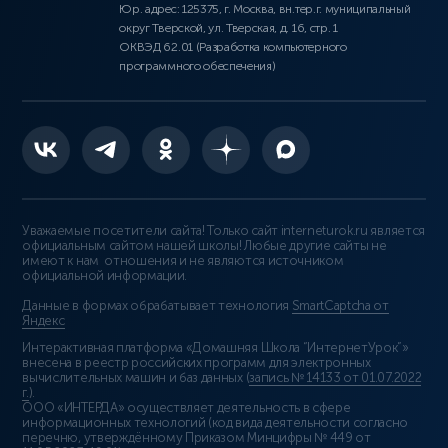
Юр. адрес: 125375, г. Москва, вн.тер.г. муниципальный
округ Тверской, ул. Тверская, д. 16, стр. 1
ОКВЭД 62.01 (Разработка компьютерного
программного обеспечения)
Уважаемые посетители сайта! Только сайт interneturok.ru является
официальным сайтом нашей школы! Любые другие сайты не
имеют к нам отношения и не являются источником
официальной информации.
Данные в формах обрабатывает технология
SmartCaptcha от
Яндекс
Интерактивная платформа «Домашняя Школа “ИнтернетУрок”»
внесена в реестр российских программ для электронных
вычислительных машин и баз данных (
запись № 14133 от 01.07.2022
г.
).
ООО «ИНТЕРДА» осуществляет деятельность в сфере
информационных технологий (код вида деятельности согласно
перечню, утверждённому Приказом Минцифры № 449 от