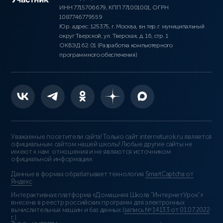
ИНН 7715706679, КПП 771001001, ОГРН
1087746779559
Юр. адрес: 125375, г. Москва, вн.тер.г. муниципальный
округ Тверской, ул. Тверская, д. 16, стр. 1
ОКВЭД 62.01 (Разработка компьютерного
программного обеспечения)
Уважаемые посетители сайта! Только сайт interneturok.ru является
официальным сайтом нашей школы! Любые другие сайты не
имеют к нам отношения и не являются источником
официальной информации.
Данные в формах обрабатывает технология
SmartCaptcha от
Яндекс
Интерактивная платформа «Домашняя Школа “ИнтернетУрок”»
внесена в реестр российских программ для электронных
вычислительных машин и баз данных (
запись № 14133 от 01.07.2022
г.
).