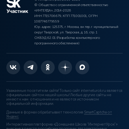
© Общество с ограниченной ответственностью
«ИНТЕРДА», 2014-2026
ИНН 7715706679, КПП 771001001, ОГРН
1087746779559
Юр. адрес: 125375, г. Москва, вн.тер.г. муниципальный
округ Тверской, ул. Тверская, д. 16, стр. 1
ОКВЭД 62.01 (Разработка компьютерного
программного обеспечения)
Уважаемые посетители сайта! Только сайт interneturok.ru является
официальным сайтом нашей школы! Любые другие сайты не
имеют к нам отношения и не являются источником
официальной информации.
Данные в формах обрабатывает технология
SmartCaptcha от
Яндекс
Интерактивная платформа «Домашняя Школа “ИнтернетУрок”»
внесена в реестр российских программ для электронных