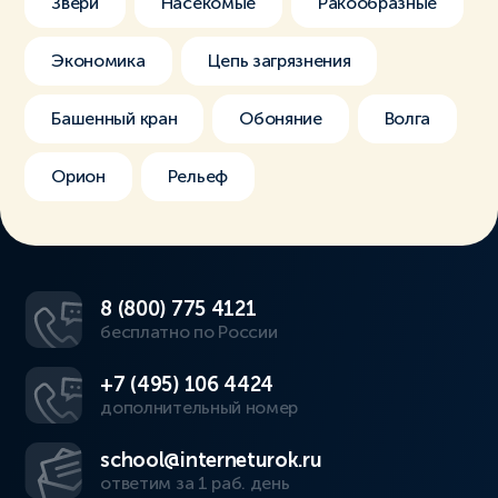
Звери
Насекомые
Ракообразные
Экономика
Цепь загрязнения
Башенный кран
Обоняние
Волга
Орион
Рельеф
8 (800) 775 4121
бесплатно по России
+7 (495) 106 4424
дополнительный номер
school@interneturok.ru
ответим за 1 раб. день