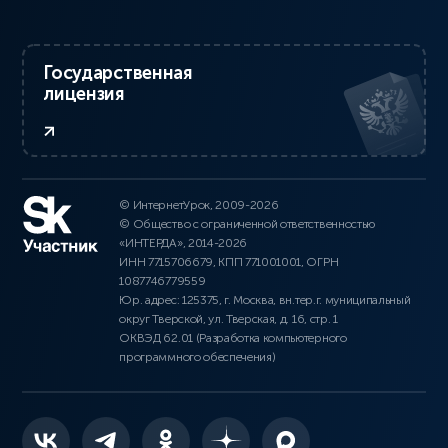
Государственная
лицензия
© ИнтернетУрок, 2009-2026
© Общество с ограниченной ответственностью
«ИНТЕРДА», 2014-2026
ИНН 7715706679, КПП 771001001, ОГРН
1087746779559
Юр. адрес: 125375, г. Москва, вн.тер.г. муниципальный
округ Тверской, ул. Тверская, д. 16, стр. 1
ОКВЭД 62.01 (Разработка компьютерного
программного обеспечения)