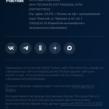
«ИНТЕРДА», 2014-2026
ИНН 7715706679, КПП 771001001, ОГРН
1087746779559
Юр. адрес: 125375, г. Москва, вн.тер.г. муниципальный
округ Тверской, ул. Тверская, д. 16, стр. 1
ОКВЭД 62.01 (Разработка компьютерного
программного обеспечения)
Уважаемые посетители сайта! Только сайт interneturok.ru является
официальным сайтом нашей школы! Любые другие сайты не
имеют к нам отношения и не являются источником
официальной информации.
Данные в формах обрабатывает технология
SmartCaptcha от
Яндекс
Интерактивная платформа «Домашняя Школа “ИнтернетУрок”»
внесена в реестр российских программ для электронных
вычислительных машин и баз данных (
запись № 14133 от 01.07.2022
г.
).