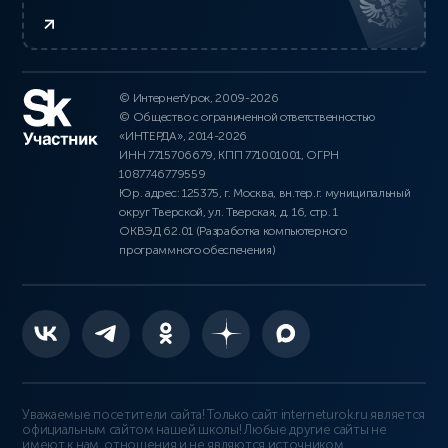
© ИнтернетУрок, 2009-2026
© Общество с ограниченной ответственностью
«ИНТЕРДА», 2014-2026
ИНН 7715706679, КПП 771001001, ОГРН
1087746779559
Юр. адрес: 125375, г. Москва, вн.тер.г. муниципальный
округ Тверской, ул. Тверская, д. 16, стр. 1
ОКВЭД 62.01 (Разработка компьютерного
программного обеспечения)
Уважаемые посетители сайта! Только сайт interneturok.ru является
официальным сайтом нашей школы! Любые другие сайты не
имеют к нам отношения и не являются источником