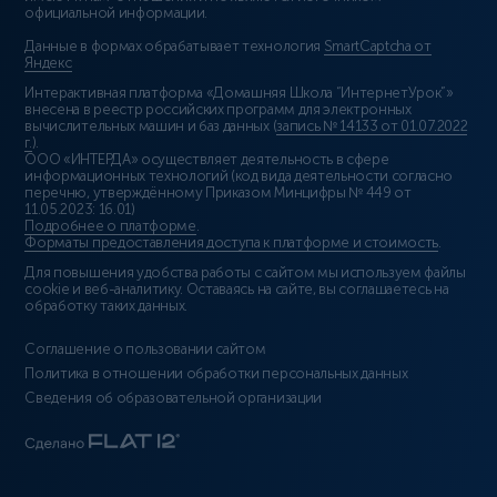
официальной информации.
Данные в формах обрабатывает технология
SmartCaptcha от
Яндекс
Интерактивная платформа «Домашняя Школа “ИнтернетУрок”»
внесена в реестр российских программ для электронных
вычислительных машин и баз данных (
запись № 14133 от 01.07.2022
г.
).
ООО «ИНТЕРДА» осуществляет деятельность в сфере
информационных технологий (код вида деятельности согласно
перечню, утверждённому Приказом Минцифры № 449 от
11.05.2023: 16.01)
Подробнее о платформе
.
Форматы предоставления доступа к платформе и стоимость
.
Для повышения удобства работы с сайтом мы используем файлы
cookie и веб-аналитику. Оставаясь на сайте, вы соглашаетесь на
обработку таких данных.
Соглашение о пользовании сайтом
Политика в отношении обработки персональных данных
Сведения об образовательной организации