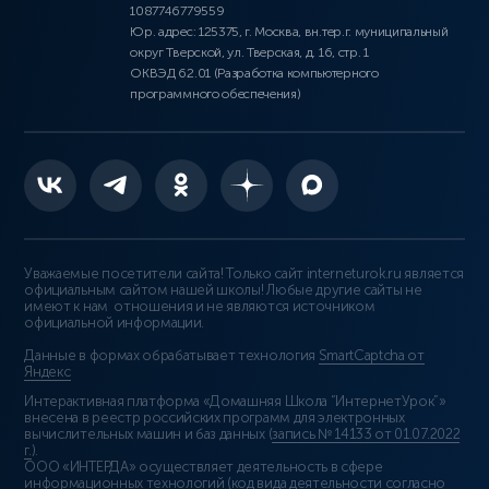
1087746779559
Юр. адрес: 125375, г. Москва, вн.тер.г. муниципальный
округ Тверской, ул. Тверская, д. 16, стр. 1
ОКВЭД 62.01 (Разработка компьютерного
программного обеспечения)
Уважаемые посетители сайта! Только сайт interneturok.ru является
официальным сайтом нашей школы! Любые другие сайты не
имеют к нам отношения и не являются источником
официальной информации.
Данные в формах обрабатывает технология
SmartCaptcha от
Яндекс
Интерактивная платформа «Домашняя Школа “ИнтернетУрок”»
внесена в реестр российских программ для электронных
вычислительных машин и баз данных (
запись № 14133 от 01.07.2022
г.
).
ООО «ИНТЕРДА» осуществляет деятельность в сфере
информационных технологий (код вида деятельности согласно