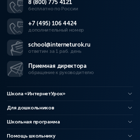
8 (800) 775 4121
бесплатно по России
+7 (495) 106 4424
дополнительный номер
school@interneturok.ru
ответим за 1 раб. день
Приемная директора
обращение к руководителю
Школа «ИнтернетУрок»
Для дошкольников
Школьная программа
Помощь школьнику