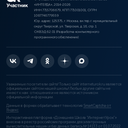
«ИНТЕРДА», 2014-2026
ИНН 7715706679, КПП 771001001, ОГРН
1087746779559
Юр. адрес: 125375, г. Москва, вн.тер.г. муниципальный
округ Тверской, ул. Тверская, д. 16, стр. 1
ОКВЭД 62.01 (Разработка компьютерного
программного обеспечения)
Уважаемые посетители сайта! Только сайт interneturok.ru является
официальным сайтом нашей школы! Любые другие сайты не
имеют к нам отношения и не являются источником
официальной информации.
Данные в формах обрабатывает технология
SmartCaptcha от
Яндекс
Интерактивная платформа «Домашняя Школа “ИнтернетУрок”»
внесена в реестр российских программ для электронных
вычислительных машин и баз данных (
запись № 14133 от 01.07.2022