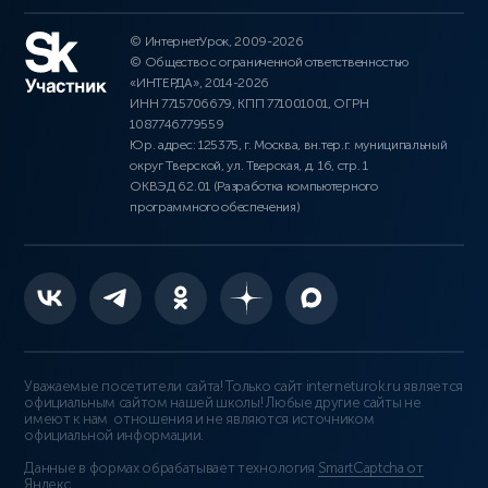
© ИнтернетУрок, 2009-2026
© Общество с ограниченной ответственностью
«ИНТЕРДА», 2014-2026
ИНН 7715706679, КПП 771001001, ОГРН
1087746779559
Юр. адрес: 125375, г. Москва, вн.тер.г. муниципальный
округ Тверской, ул. Тверская, д. 16, стр. 1
ОКВЭД 62.01 (Разработка компьютерного
программного обеспечения)
Уважаемые посетители сайта! Только сайт interneturok.ru является
официальным сайтом нашей школы! Любые другие сайты не
имеют к нам отношения и не являются источником
официальной информации.
Данные в формах обрабатывает технология
SmartCaptcha от
Яндекс