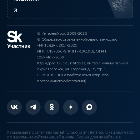
© ИнтернетУрок, 2009-2026
© Общество с ограниченной ответственностью
«ИНТЕРДА», 2014-2026
ИНН 7715706679, КПП 771001001, ОГРН
1087746779559
Юр. адрес: 125375, г. Москва, вн.тер.г. муниципальный
округ Тверской, ул. Тверская, д. 16, стр. 1
ОКВЭД 62.01 (Разработка компьютерного
программного обеспечения)
Уважаемые посетители сайта! Только сайт interneturok.ru является
официальным сайтом нашей школы! Любые другие сайты не