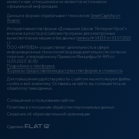
имеют к нам отношения и не являются источником
официальной информации.
Данные в формах обрабатывает технология
SmartCaptcha от
Яндекс
Интерактивная платформа «Домашняя Школа “ИнтернетУрок”»
внесена в реестр российских программ для электронных
вычислительных машин и баз данных (
запись № 14133 от 01.07.2022
г.
).
ООО «ИНТЕРДА» осуществляет деятельность в сфере
информационных технологий (код вида деятельности согласно
перечню, утверждённому Приказом Минцифры № 449 от
11.05.2023: 16.01)
Подробнее о платформе
.
Форматы предоставления доступа к платформе и стоимость
.
Для повышения удобства работы с сайтом мы используем файлы
cookie и веб-аналитику. Оставаясь на сайте, вы соглашаетесь на
обработку таких данных.
Соглашение о пользовании сайтом
Политика в отношении обработки персональных данных
Сведения об образовательной организации