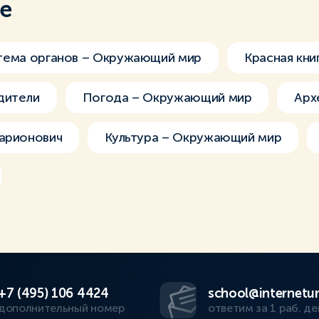
ме
тема органов – Окружающий мир
Красная кни
дители
Погода – Окружающий мир
Арх
ларионович
Культура – Окружающий мир
+7 (495) 106 4424
school@internetur
дополнительный номер
ответим за 1 раб. де