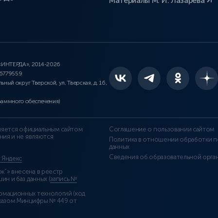
Материалы М. И. Лазарева
 «ИНТЕРДА», 2014-2026
46779559
льный округ Тверской, ул. Тверская, д. 16,
раммного обеспечения)
является официальным сайтом
Соглашение о пользовании сайтом
ния и не являются
Политика в отношении обработки п
данных
Сведения об образовательной орга
т Яндекс
”» внесена в реестр
н и баз данных (
запись №
рмационных технологий (код
казом Минцифры № 449 от