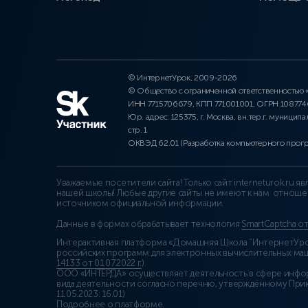
© ИнтернетУрок, 2009-2026
© Общество с ограниченной ответственностью
ИНН 7715706679, КПП 771001001, ОГРН 10877
Юр. адрес: 125375, г. Москва, вн.тер.г. муниципа
стр. 1
ОКВЭД 62.01 (Разработка компьютерного прог
Уважаемые посетители сайта! Только сайт interneturok.ru 
нашей школы! Любые другие сайты не имеют к нам отноше
источником официальной информации.
Данные в формах обрабатывает технология
SmartCaptcha о
Интерактивная платформа «Домашняя Школа “ИнтернетУрок
российских программ для электронных вычислительных маши
14133 от 01.07.2022 г.
).
ООО «ИНТЕРДА» осуществляет деятельность в сфере инфо
вида деятельности согласно перечню, утверждённому При
11.05.2023: 16.01)
Подробнее о платформе
.