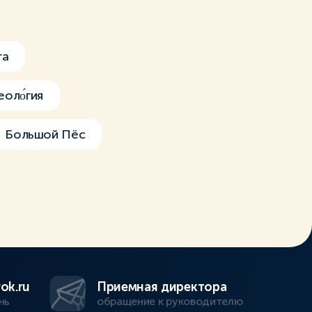
га
еоло́гия
Большой Пёс
ok.ru
Приемная директора
нь
обращение к руководителю