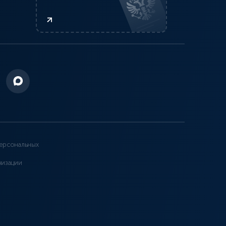
ерсональных
низации