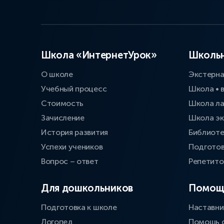
Школа «ИнтернетУрок»
Школьн
О школе
Экстерн
Учебный процесс
Школа • 
Стоимость
Школа л
Зачисление
Школа эк
История развития
Библиоте
Успехи учеников
Подготов
Вопрос – ответ
Репетит
Для дошкольников
Помощ
Подготовка к школе
Наставни
Логопед
Помощь 