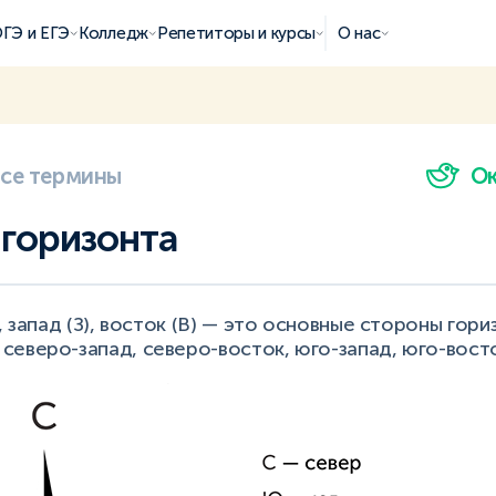
ГЭ и ЕГЭ
Колледж
Репетиторы и курсы
О нас
все термины
О
горизонта
, запад (З), восток (В) — это основные стороны гори
еверо-запад, северо-восток, юго-запад, юго-восто