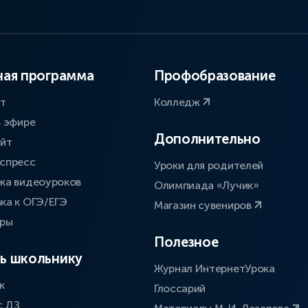
ая программа
Профобразование
ат
Колледж
в эфире
Дополнительно
айт
спресс
Уроки для родителей
ка видеоуроков
Олимпиада «Лучик»
ка к ОГЭ/ЕГЭ
Магазин сувениров
оры
Полезное
ь школьнику
Журнал ИнтернетУрока
к
Глоссарий
с ДЗ