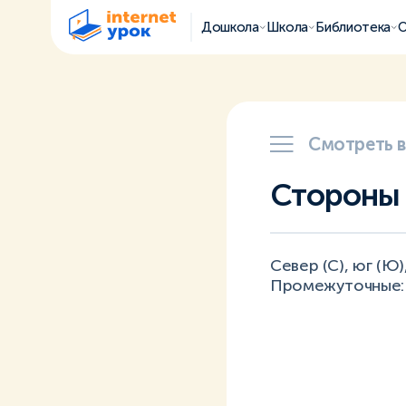
Дошкола
Школа
Библиотека
О
Смотреть 
Стороны 
Север (С), юг (Ю)
Промежуточные: с