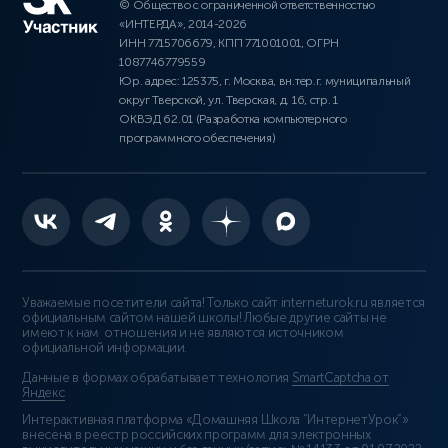
© Общество с ограниченной ответственностью
«ИНТЕРДА», 2014-2026
ИНН 7715706679, КПП 771001001, ОГРН
1087746779559
Юр. адрес: 125375, г. Москва, вн.тер.г. муниципальный
округ Тверской, ул. Тверская, д. 16, стр. 1
ОКВЭД 62.01 (Разработка компьютерного
программного обеспечения)
Уважаемые посетители сайта! Только сайт interneturok.ru является
официальным сайтом нашей школы! Любые другие сайты не
имеют к нам отношения и не являются источником
официальной информации.
Данные в формах обрабатывает технология
SmartCaptcha от
Яндекс
Интерактивная платформа «Домашняя Школа “ИнтернетУрок”»
внесена в реестр российских программ для электронных