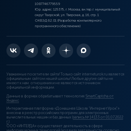
1087746779559
Юр. адрес: 125375, г. Москва, вн.тер.г. муниципальный
округ Тверской, ул. Тверская, д. 16, стр. 1
ОКВЭД 62.01 (Разработка компьютерного
программного обеспечения)
Уважаемые посетители сайта! Только сайт interneturok.ru является
официальным сайтом нашей школы! Любые другие сайты не
имеют к нам отношения и не являются источником
официальной информации.
Данные в формах обрабатывает технология
SmartCaptcha от
Яндекс
Интерактивная платформа «Домашняя Школа “ИнтернетУрок”»
внесена в реестр российских программ для электронных
вычислительных машин и баз данных (
запись № 14133 от 01.07.2022
г.
).
ООО «ИНТЕРДА» осуществляет деятельность в сфере
информационных технологий (код вида деятельности согласно