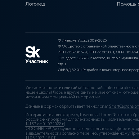
Логопед
Помощь 
© ИнтернетУрок, 2009-2026
© Общество с ограниченной ответственностью
ИНН 7715706679, КПП 771001001, ОГРН 10877
Юр. адрес: 125375, г. Москва, вн.тер.г. муниципа
стр. 1
ОКВЭД 62.01 (Разработка компьютерного прог
Уважаемые посетители сайта! Только сайт interneturok.ru 
нашей школы! Любые другие сайты не имеют к нам отноше
источником официальной информации.
Данные в формах обрабатывает технология
SmartCaptcha о
Интерактивная платформа «Домашняя Школа “ИнтернетУрок
российских программ для электронных вычислительных маши
14133 от 01.07.2022 г.
).
ООО «ИНТЕРДА» осуществляет деятельность в сфере инфо
вида деятельности согласно перечню, утверждённому При
11.05.2023: 16.01)