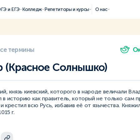
ГЭ и ЕГЭ
Колледж
Репетиторы и курсы
О нас
все термины
О
 (Красное Солнышко)
ий, князь киевский, которого в народе величали В
в историю как правитель, который не только сам п
и крестил всю Русь, избавив её от язычества. Княжил
015 г.