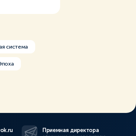
ая система
Эпоха
ok.ru
Приемная директора