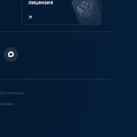
лицензия
ерсональных
низации