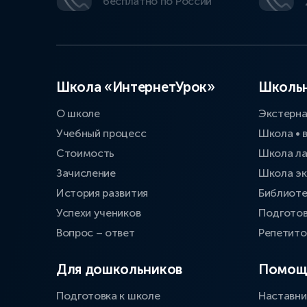
бесплатно по России
Школа «ИнтернетУрок»
Школьн
О школе
Экстерн
Учебный процесс
Школа • 
Стоимость
Школа л
Зачисление
Школа эк
История развития
Библиоте
Успехи учеников
Подготов
Вопрос – ответ
Репетит
Для дошкольников
Помощ
Подготовка к школе
Наставни