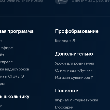
дополнительный номер
ответим за 1 раб. де
ая программа
Профобразование
ат
Колледж
в эфире
Дополнительно
айт
спресс
Уроки для родителей
ка видеоуроков
Олимпиада «Лучик»
ка к ОГЭ/ЕГЭ
Магазин сувениров
оры
Полезное
ь школьнику
Журнал ИнтернетУрока
к
Глоссарий