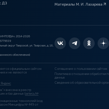
с ДЗ
Материалы М. И. Лазарева
 «ИНТЕРДА», 2014-2026
46779559
льный округ Тверской, ул. Тверская, д. 16,
раммного обеспечения)
является официальным сайтом
Соглашение о пользовании сайтом
ния и не являются
Политика в отношении обработки п
данных
Сведения об образовательной орга
т Яндекс
”» внесена в реестр
н и баз данных (
запись №
рмационных технологий (код
казом Минцифры № 449 от