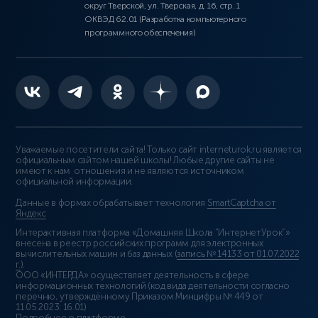
округ Тверской, ул. Тверская, д. 16, стр. 1
ОКВЭД 62.01 (Разработка компьютерного
программного обеспечения)
Уважаемые посетители сайта! Только сайт interneturok.ru является
официальным сайтом нашей школы! Любые другие сайты не
имеют к нам отношения и не являются источником
официальной информации.
Данные в формах обрабатывает технология
SmartCaptcha от
Яндекс
Интерактивная платформа «Домашняя Школа “ИнтернетУрок”»
внесена в реестр российских программ для электронных
вычислительных машин и баз данных (
запись № 14133 от 01.07.2022
г.
).
ООО «ИНТЕРДА» осуществляет деятельность в сфере
информационных технологий (код вида деятельности согласно
перечню, утверждённому Приказом Минцифры № 449 от
11.05.2023: 16.01)