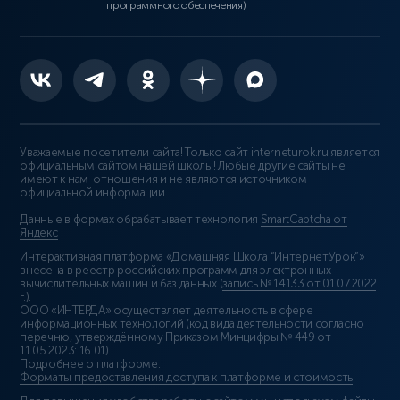
программного обеспечения)
Уважаемые посетители сайта! Только сайт interneturok.ru является
официальным сайтом нашей школы! Любые другие сайты не
имеют к нам отношения и не являются источником
официальной информации.
Данные в формах обрабатывает технология
SmartCaptcha от
Яндекс
Интерактивная платформа «Домашняя Школа “ИнтернетУрок”»
внесена в реестр российских программ для электронных
вычислительных машин и баз данных (
запись № 14133 от 01.07.2022
г.
).
ООО «ИНТЕРДА» осуществляет деятельность в сфере
информационных технологий (код вида деятельности согласно
перечню, утверждённому Приказом Минцифры № 449 от
11.05.2023: 16.01)
Подробнее о платформе
.
Форматы предоставления доступа к платформе и стоимость
.