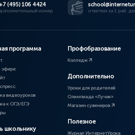
+7 (495) 106 4424
school@internetur
дополнительный номер
ответим за 1 раб. де
ая программа
Профобразование
ат
Колледж
в эфире
Дополнительно
айт
спресс
Уроки для родителей
ка видеоуроков
Олимпиада «Лучик»
ка к ОГЭ/ЕГЭ
Магазин сувениров
оры
Полезное
ь школьнику
Журнал ИнтернетУрока