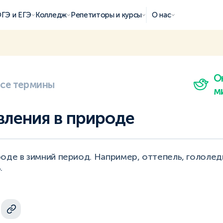
ГЭ и ЕГЭ
Колледж
Репетиторы и курсы
О нас
О
все термины
м
вления в природе
оде в зимний период. Например, оттепель, гололед
.