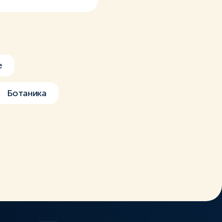
е
Ботаника