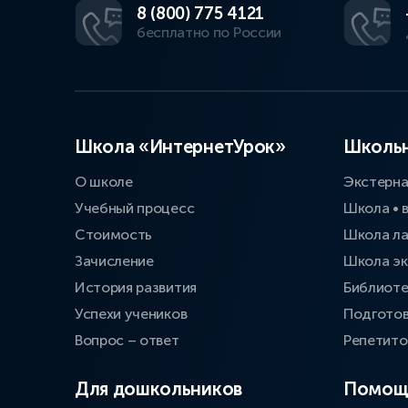
8 (800) 775 4121
бесплатно по России
Школа «ИнтернетУрок»
Школьн
О школе
Экстерн
Учебный процесс
Школа • 
Стоимость
Школа л
Зачисление
Школа эк
История развития
Библиоте
Успехи учеников
Подготов
Вопрос – ответ
Репетит
Для дошкольников
Помощ