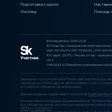
Подготовка к школе
Наставни
Логопед
Помощь 
© ИнтернетУрок, 2009-2026
© Общество с ограниченной ответственностью
ИНН 7715706679, КПП 771001001, ОГРН 10877
Юр. адрес: 125375, г. Москва, вн.тер.г. муниципа
стр. 1
ОКВЭД 62.01 (Разработка компьютерного прог
Уважаемые посетители сайта! Только сайт interneturok.ru 
нашей школы! Любые другие сайты не имеют к нам отноше
источником официальной информации.
Данные в формах обрабатывает технология
SmartCaptcha о
Интерактивная платформа «Домашняя Школа “ИнтернетУрок
российских программ для электронных вычислительных маши
14133 от 01.07.2022 г.
).