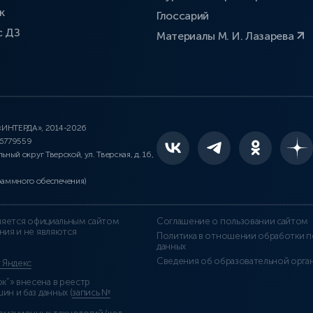
к
Глоссарий
с ДЗ
Материалы М. И. Лазарева
 «ИНТЕРДА», 2014-2026
46779559
льный округ Тверской, ул. Тверская, д. 16,
раммного обеспечения)
является официальным сайтом
Соглашение о пользовании сайтом
ния и не являются
Политика в отношении обработки п
данных
Сведения об образовательной орга
т Яндекс
”» внесена в реестр
н и баз данных (
запись №