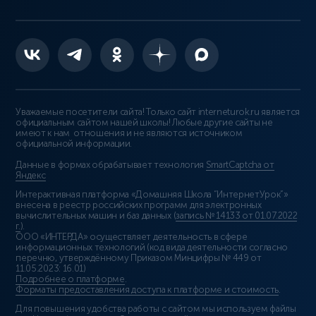
Уважаемые посетители сайта! Только сайт interneturok.ru является
официальным сайтом нашей школы! Любые другие сайты не
имеют к нам отношения и не являются источником
официальной информации.
Данные в формах обрабатывает технология
SmartCaptcha от
Яндекс
Интерактивная платформа «Домашняя Школа “ИнтернетУрок”»
внесена в реестр российских программ для электронных
вычислительных машин и баз данных (
запись № 14133 от 01.07.2022
г.
).
ООО «ИНТЕРДА» осуществляет деятельность в сфере
информационных технологий (код вида деятельности согласно
перечню, утверждённому Приказом Минцифры № 449 от
11.05.2023: 16.01)
Подробнее о платформе
.
Форматы предоставления доступа к платформе и стоимость
.
Для повышения удобства работы с сайтом мы используем файлы