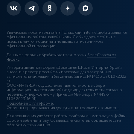
Уважаемые посетители сайта! Только сайт interneturok.ru является
официальным сайтом нашей школы! Любые другие сайты не
имеют к нам отношения и не являются источником
официальной информации.
Данные в формах обрабатывает технология
SmartCaptcha от
Яндекс
Интерактивная платформа «Домашняя Школа “ИнтернетУрок”»
внесена в реестр российских программ для электронных
вычислительных машин и баз данных (
запись № 14133 от 01.07.2022
г.
).
ООО «ИНТЕРДА» осуществляет деятельность в сфере
информационных технологий (код вида деятельности согласно
перечню, утверждённому Приказом Минцифры № 449 от
11.05.2023: 16.01)
Подробнее о платформе
.
Форматы предоставления доступа к платформе и стоимость
.
Для повышения удобства работы с сайтом мы используем файлы
cookie и веб-аналитику. Оставаясь на сайте, вы соглашаетесь на
обработку таких данных.