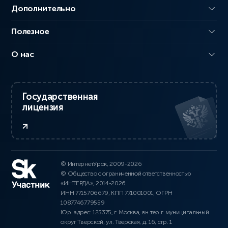
Дополнительно
Полезное
О нас
Государственная
лицензия
© ИнтернетУрок, 2009-2026
© Общество с ограниченной ответственностью
«ИНТЕРДА», 2014-2026
ИНН 7715706679, КПП 771001001, ОГРН
1087746779559
Юр. адрес: 125375, г. Москва, вн.тер.г. муниципальный
округ Тверской, ул. Тверская, д. 16, стр. 1