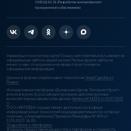
ОКВЭД 62.01 (Разработка компьютерного
программного обеспечения)
Уважаемые посетители сайта! Только сайт interneturok.ru является
официальным сайтом нашей школы! Любые другие сайты не
имеют к нам отношения и не являются источником
официальной информации.
Данные в формах обрабатывает технология
SmartCaptcha от
Яндекс
Интерактивная платформа «Домашняя Школа “ИнтернетУрок”»
внесена в реестр российских программ для электронных
вычислительных машин и баз данных (
запись № 14133 от 01.07.2022
г.
).
ООО «ИНТЕРДА» осуществляет деятельность в сфере
информационных технологий (код вида деятельности согласно
перечню, утверждённому Приказом Минцифры № 449 от
11.05.2023: 16.01)
Подробнее о платформе
.
Форматы предоставления доступа к платформе и стоимость
.