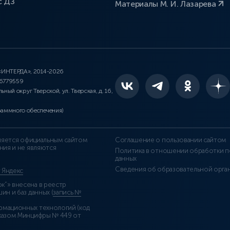
с ДЗ
Материалы М. И. Лазарева
 «ИНТЕРДА», 2014-2026
46779559
льный округ Тверской, ул. Тверская, д. 16,
раммного обеспечения)
является официальным сайтом
Соглашение о пользовании сайтом
ния и не являются
Политика в отношении обработки п
данных
Сведения об образовательной орга
т Яндекс
”» внесена в реестр
н и баз данных (
запись №
рмационных технологий (код
казом Минцифры № 449 от