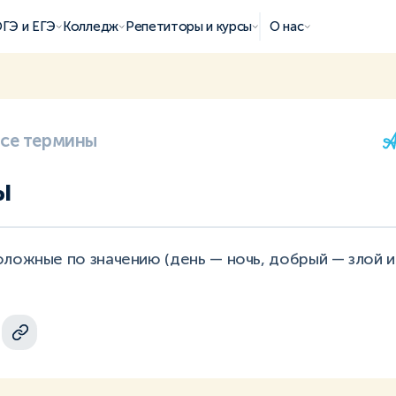
ГЭ и ЕГЭ
Колледж
Репетиторы и курсы
О нас
все термины
ы
ложные по значению (день — ночь, добрый — злой и т