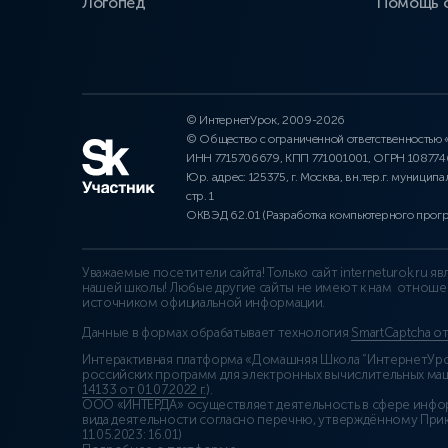
Логопед
Помощь 
© ИнтернетУрок, 2009-2026
© Общество с ограниченной ответственностью
ИНН 7715706679, КПП 771001001, ОГРН 10877
Юр. адрес: 125375, г. Москва, вн.тер.г. муниципа
стр. 1
ОКВЭД 62.01 (Разработка компьютерного прог
Уважаемые посетители сайта! Только сайт interneturok.ru 
нашей школы! Любые другие сайты не имеют к нам отноше
источником официальной информации.
Данные в формах обрабатывает технология
SmartCaptcha о
Интерактивная платформа «Домашняя Школа “ИнтернетУрок
российских программ для электронных вычислительных маши
14133 от 01.07.2022 г.
).
ООО «ИНТЕРДА» осуществляет деятельность в сфере инфо
вида деятельности согласно перечню, утверждённому При
11.05.2023: 16.01)