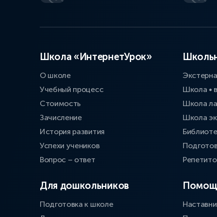
Школа «ИнтернетУрок»
Школьн
О школе
Экстерн
Учебный процесс
Школа • 
Стоимость
Школа л
Зачисление
Школа эк
История развития
Библиоте
Успехи учеников
Подготов
Вопрос – ответ
Репетит
Для дошкольников
Помощ
Подготовка к школе
Наставни