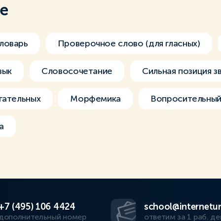
ме
ловарь
Проверочное слово (для гласных)
зык
Словосочетание
Сильная позиция з
гательных
Морфемика
Вопросительный 
а
+7 (495) 106 4424
school@internetur
дополнительный номер
ответим за 1 раб. де