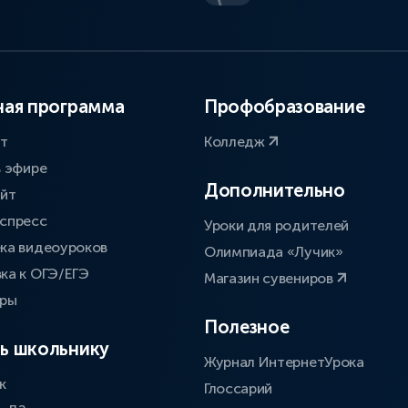
ая программа
Профобразование
ат
Колледж
в эфире
Дополнительно
айт
спресс
Уроки для родителей
ка видеоуроков
Олимпиада «Лучик»
ка к ОГЭ/ЕГЭ
Магазин сувениров
оры
Полезное
ь школьнику
Журнал ИнтернетУрока
к
Глоссарий