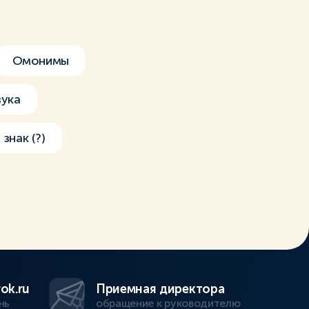
Омонимы
вука
знак (?)
ok.ru
Приемная директора
нь
обращение к руководителю