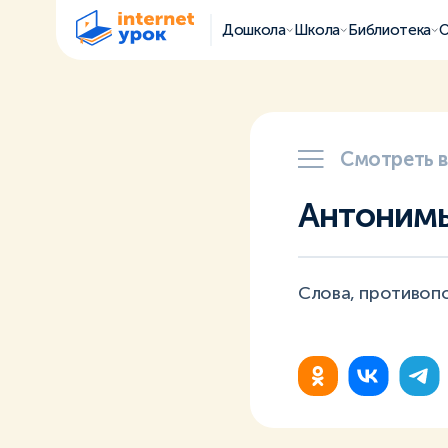
Дошкола
Школа
Библиотека
О
Смотреть 
Антоним
Слова, противопо