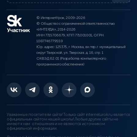
© ИнтернетУрок, 2009-2026
© Общество с ограниченной ответственностью
«ИНТЕРДА», 2014-2026
ИНН 7715706679, КПП 771001001, ОГРН
1087746779559
Юр. адрес: 125375, г. Москва, вн.тер.г. муниципальный
округ Тверской, ул. Тверская, д. 16, стр. 1
ОКВЭД 62.01 (Разработка компьютерного
программного обеспечения)
Уважаемые посетители сайта! Только сайт interneturok.ru является
официальным сайтом нашей школы! Любые другие сайты не
имеют к нам отношения и не являются источником
официальной информации.