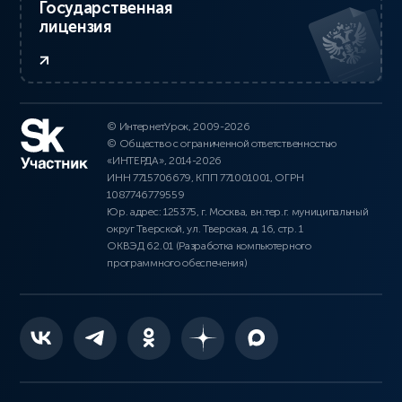
Государственная
лицензия
© ИнтернетУрок, 2009-2026
© Общество с ограниченной ответственностью
«ИНТЕРДА», 2014-2026
ИНН 7715706679, КПП 771001001, ОГРН
1087746779559
Юр. адрес: 125375, г. Москва, вн.тер.г. муниципальный
округ Тверской, ул. Тверская, д. 16, стр. 1
ОКВЭД 62.01 (Разработка компьютерного
программного обеспечения)