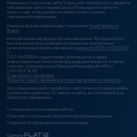
Уважаемые посетители сайта! Только сайт interneturok.ru является
официальным сайтом нашей школы! Любые другие сайты не
имеют к нам отношения и не являются источником
официальной информации.
Данные в формах обрабатывает технология
SmartCaptcha от
Яндекс
Интерактивная платформа «Домашняя Школа “ИнтернетУрок”»
внесена в реестр российских программ для электронных
вычислительных машин и баз данных (
запись № 14133 от 01.07.2022
г.
).
ООО «ИНТЕРДА» осуществляет деятельность в сфере
информационных технологий (код вида деятельности согласно
перечню, утверждённому Приказом Минцифры № 449 от
11.05.2023: 16.01)
Подробнее о платформе
.
Форматы предоставления доступа к платформе и стоимость
.
Для повышения удобства работы с сайтом мы используем файлы
cookie и веб-аналитику. Оставаясь на сайте, вы соглашаетесь на
обработку таких данных.
Соглашение о пользовании сайтом
Политика в отношении обработки персональных данных
Сведения об образовательной организации