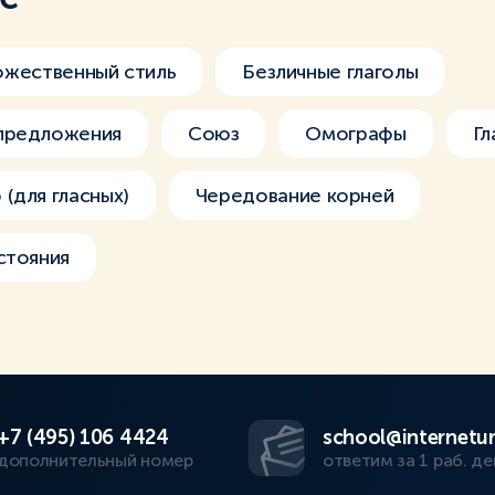
ожественный стиль
Безличные глаголы
предложения
Союз
Омографы
Гл
(для гласных)
Чередование корней
стояния
+7 (495) 106 4424
school@internetur
дополнительный номер
ответим за 1 раб. де