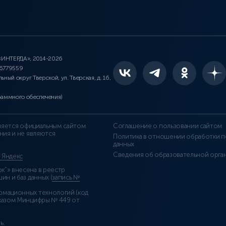
 «ИНТЕРДА», 2014-2026
46779559
льный округ Тверской, ул. Тверская, д. 16,
раммного обеспечения)
является официальным сайтом
Соглашение о пользовании сайтом
ния и не являются
Политика в отношении обработки п
данных
Сведения об образовательной орга
т Яндекс
”» внесена в реестр
н и баз данных (
запись №
рмационных технологий (код
казом Минцифры № 449 от
ь
.