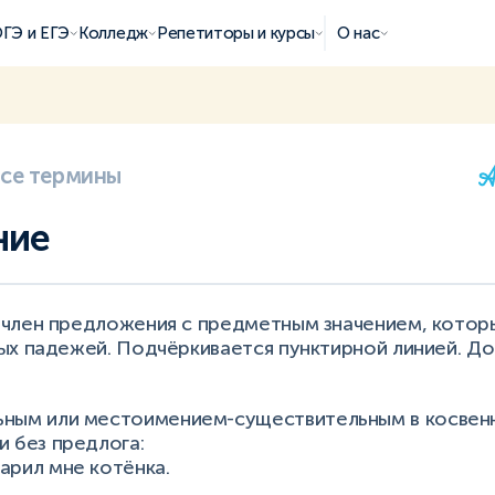
ГЭ и ЕГЭ
Колледж
Репетиторы и курсы
О нас
все термины
ние
член предложения с предметным значением, которы
ых падежей. Подчёркивается пунктирной линией. Д
ным или местоимением-существительным в косвен
и без предлога:
арил мне котёнка.