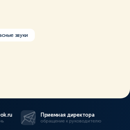
асные звуки
ok.ru
Приемная директора
нь
обращение к руководителю