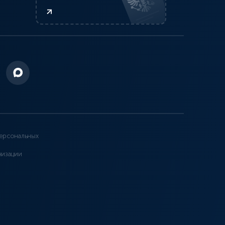
ерсональных
низации