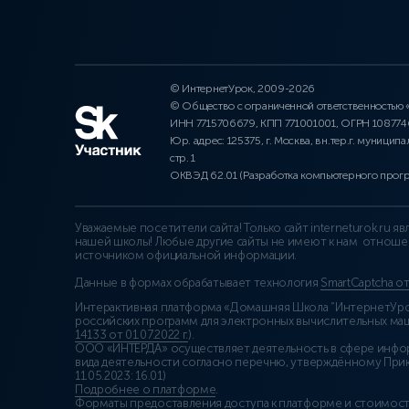
© ИнтернетУрок, 2009-2026
© Общество с ограниченной ответственностью
ИНН 7715706679, КПП 771001001, ОГРН 10877
Юр. адрес: 125375, г. Москва, вн.тер.г. муниципа
стр. 1
ОКВЭД 62.01 (Разработка компьютерного прог
Уважаемые посетители сайта! Только сайт interneturok.ru 
нашей школы! Любые другие сайты не имеют к нам отноше
источником официальной информации.
Данные в формах обрабатывает технология
SmartCaptcha о
Интерактивная платформа «Домашняя Школа “ИнтернетУрок
российских программ для электронных вычислительных маши
14133 от 01.07.2022 г.
).
ООО «ИНТЕРДА» осуществляет деятельность в сфере инфо
вида деятельности согласно перечню, утверждённому При
11.05.2023: 16.01)
Подробнее о платформе
.
Форматы предоставления доступа к платформе и стоимост