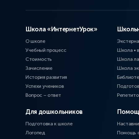
Школа «ИнтернетУрок»
Школьн
О школе
Экстерн
Учебный процесс
Школа • 
Стоимость
Школа л
Зачисление
Школа эк
История развития
Библиоте
Успехи учеников
Подготов
Вопрос – ответ
Репетит
Для дошкольников
Помощ
Подготовка к школе
Наставни
Логопед
Помощь 