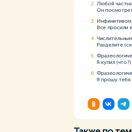
Любой частью
Он посмотрел
Инфинитивом
Все просили е
Числительным
Разделите (ск
Фразеологиче
Я купил (что?) 
Фразеологиче
Я прошу тебя 
Также по те