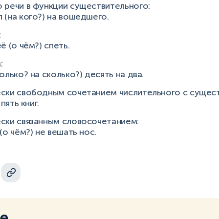
 речи в функции существительного:
 (на кого?) на вошедшего.
:
ё (о чём?) спеть.
:
олько? на сколько?) десять на два.
ски свободным сочетанием числительного с существи
пять книг.
ски связанным словосочетанием:
(о чём?) не вешать нос.
ме