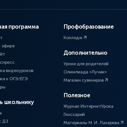
ая программа
Профобразование
ат
Колледж
в эфире
Дополнительно
айт
спресс
Уроки для родителей
ка видеоуроков
Олимпиада «Лучик»
ка к ОГЭ/ЕГЭ
Магазин сувениров
оры
Полезное
ь школьнику
Журнал ИнтернетУрока
к
Глоссарий
с ДЗ
Материалы М. И. Лазарева